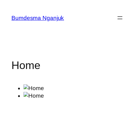
Skip
to
Bumdesma Nganjuk
content
Home