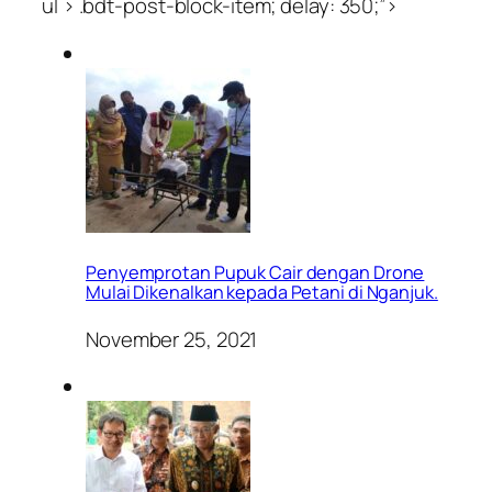
ul > .bdt-post-block-item; delay: 350;”>
Penyemprotan Pupuk Cair dengan Drone
Mulai Dikenalkan kepada Petani di Nganjuk.
November 25, 2021