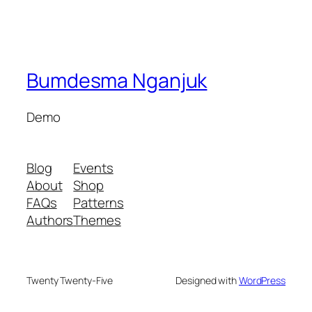
Bumdesma Nganjuk
Demo
Blog
Events
About
Shop
FAQs
Patterns
Authors
Themes
Twenty Twenty-Five
Designed with
WordPress