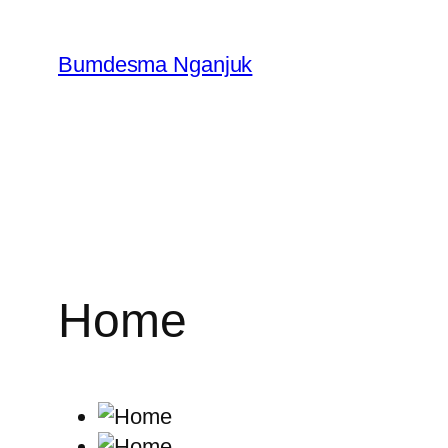
Skip
to
Bumdesma Nganjuk
content
Home