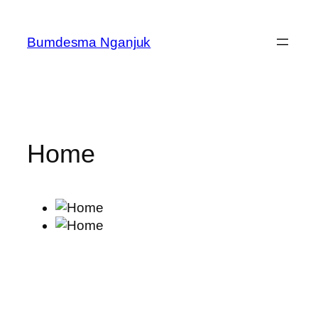
Skip
to
Bumdesma Nganjuk
content
Home