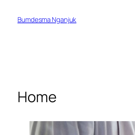
Skip
to
Bumdesma Nganjuk
content
Home