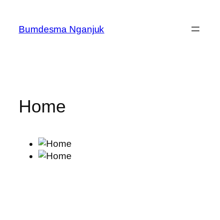
Skip
to
Bumdesma Nganjuk
content
Home