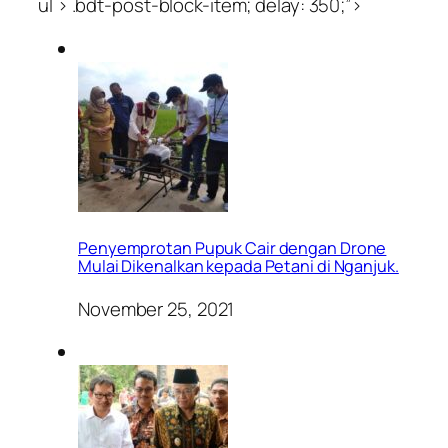
ul > .bdt-post-block-item; delay: 350;”>
Penyemprotan Pupuk Cair dengan Drone
Mulai Dikenalkan kepada Petani di Nganjuk.
November 25, 2021