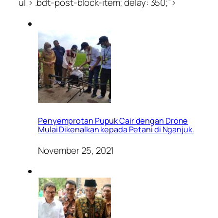
ul > .bdt-post-block-item; delay: 350;”>
Penyemprotan Pupuk Cair dengan Drone
Mulai Dikenalkan kepada Petani di Nganjuk.
November 25, 2021