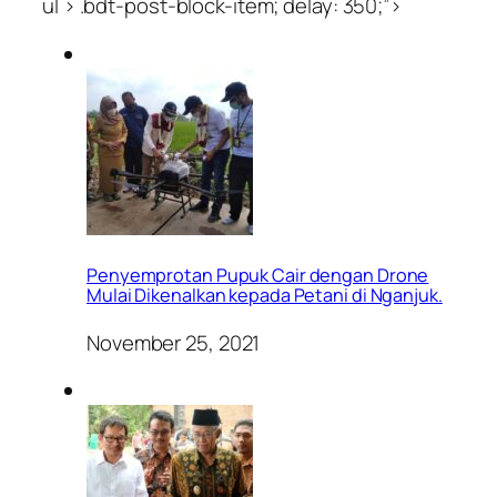
ul > .bdt-post-block-item; delay: 350;”>
Penyemprotan Pupuk Cair dengan Drone
Mulai Dikenalkan kepada Petani di Nganjuk.
November 25, 2021