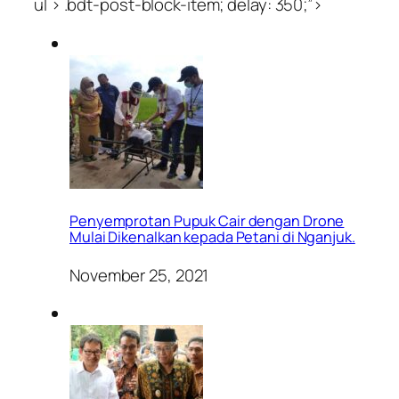
ul > .bdt-post-block-item; delay: 350;”>
Penyemprotan Pupuk Cair dengan Drone
Mulai Dikenalkan kepada Petani di Nganjuk.
November 25, 2021