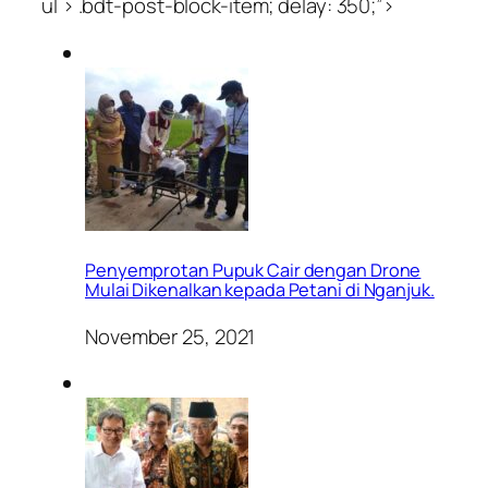
ul > .bdt-post-block-item; delay: 350;”>
Penyemprotan Pupuk Cair dengan Drone
Mulai Dikenalkan kepada Petani di Nganjuk.
November 25, 2021