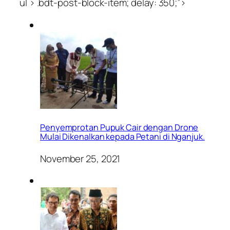
ul > .bdt-post-block-item; delay: 350;”>
Penyemprotan Pupuk Cair dengan Drone
Mulai Dikenalkan kepada Petani di Nganjuk.
November 25, 2021