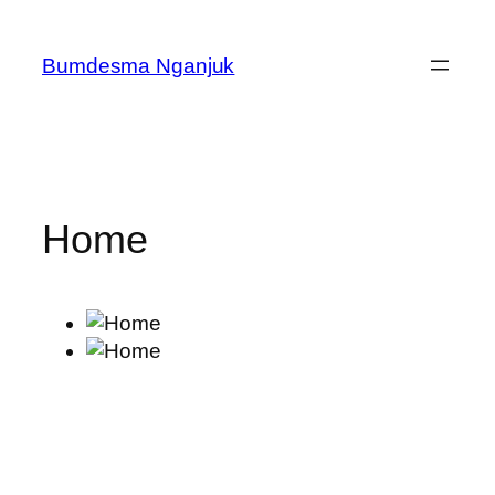
Skip
to
Bumdesma Nganjuk
content
Home