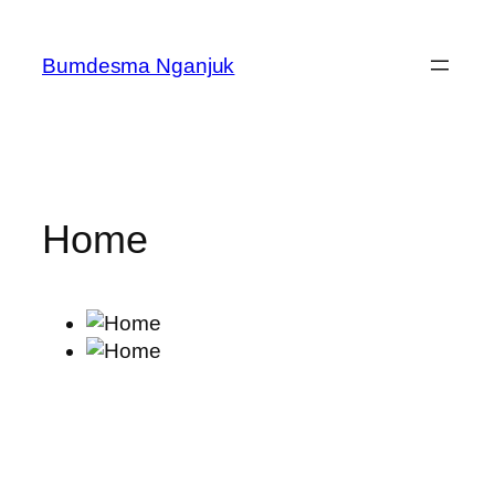
Skip
to
Bumdesma Nganjuk
content
Home