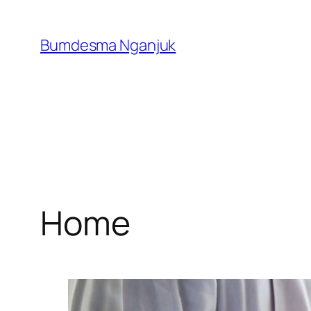
Skip
to
Bumdesma Nganjuk
content
Home