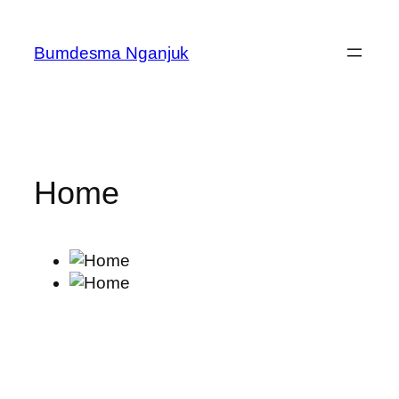
Skip
to
Bumdesma Nganjuk
content
Home