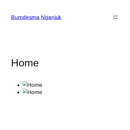
Skip
to
Bumdesma Nganjuk
content
Home