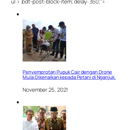
ul > .bdt-post-block-item; delay: 350;”>
Penyemprotan Pupuk Cair dengan Drone
Mulai Dikenalkan kepada Petani di Nganjuk.
November 25, 2021