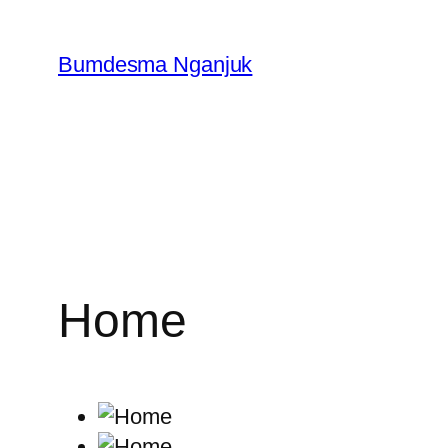
Skip
to
Bumdesma Nganjuk
content
Home