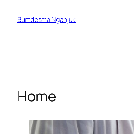
Skip
to
Bumdesma Nganjuk
content
Home