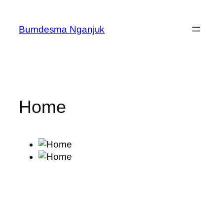
Skip
to
Bumdesma Nganjuk
content
Home