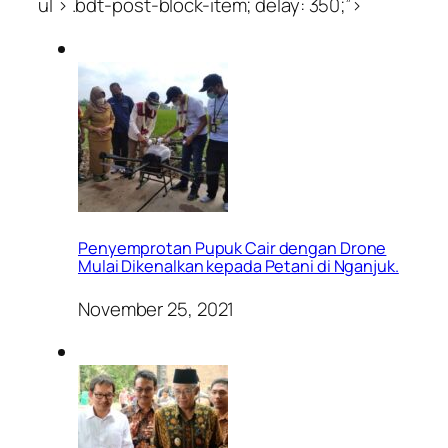
ul > .bdt-post-block-item; delay: 350;”>
Penyemprotan Pupuk Cair dengan Drone
Mulai Dikenalkan kepada Petani di Nganjuk.
November 25, 2021