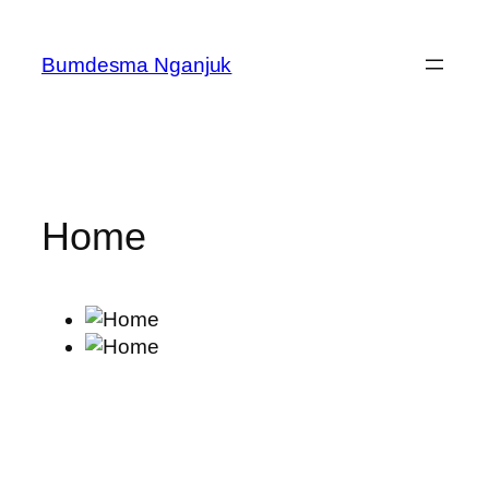
Skip
to
Bumdesma Nganjuk
content
Home