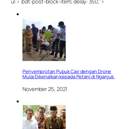
ul > .bdt-post-block-item; delay: 350;”>
Penyemprotan Pupuk Cair dengan Drone
Mulai Dikenalkan kepada Petani di Nganjuk.
November 25, 2021