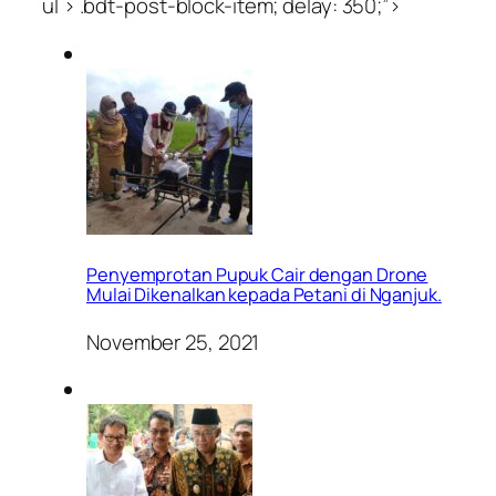
ul > .bdt-post-block-item; delay: 350;”>
Penyemprotan Pupuk Cair dengan Drone
Mulai Dikenalkan kepada Petani di Nganjuk.
November 25, 2021