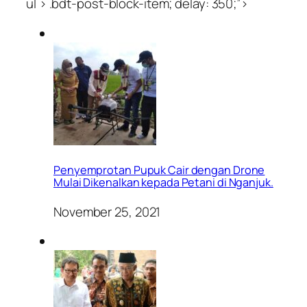
ul > .bdt-post-block-item; delay: 350;”>
Penyemprotan Pupuk Cair dengan Drone
Mulai Dikenalkan kepada Petani di Nganjuk.
November 25, 2021