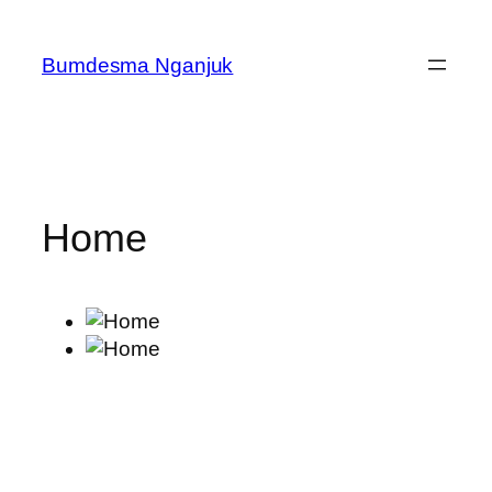
Skip
to
Bumdesma Nganjuk
content
Home