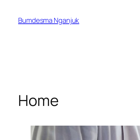
Skip
to
Bumdesma Nganjuk
content
Home