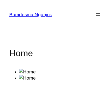
Skip
to
Bumdesma Nganjuk
content
Home