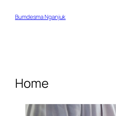
Skip
to
Bumdesma Nganjuk
content
Home