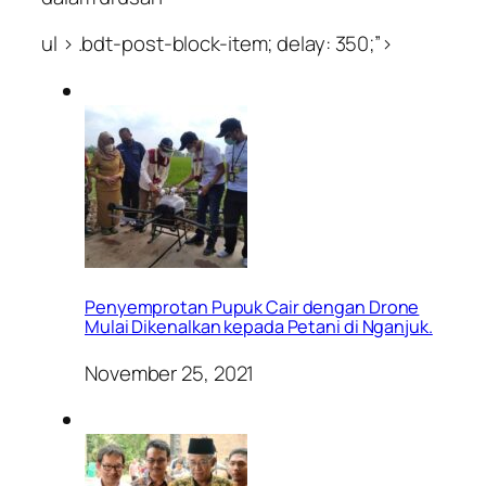
ul > .bdt-post-block-item; delay: 350;”>
Penyemprotan Pupuk Cair dengan Drone
Mulai Dikenalkan kepada Petani di Nganjuk.
November 25, 2021