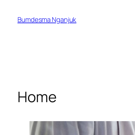
Skip
to
Bumdesma Nganjuk
content
Home