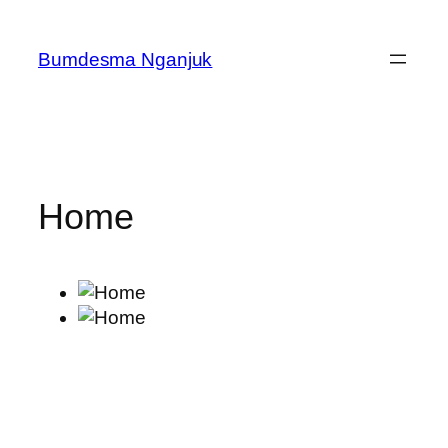
Skip
to
Bumdesma Nganjuk
content
Home