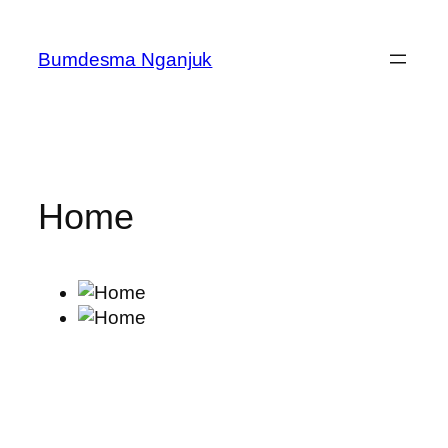
Skip
to
Bumdesma Nganjuk
content
Home