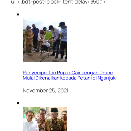
ul > .bdt-post-block-item; delay: 350;”>
Penyemprotan Pupuk Cair dengan Drone
Mulai Dikenalkan kepada Petani di Nganjuk.
November 25, 2021