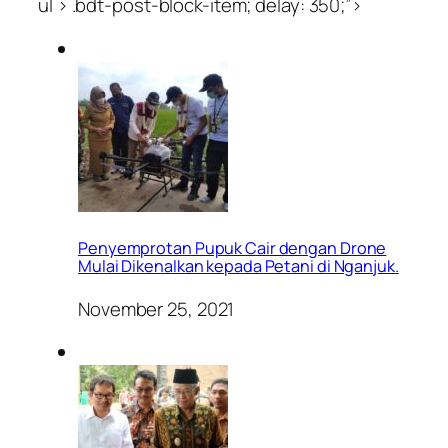
ul > .bdt-post-block-item; delay: 350;”>
Penyemprotan Pupuk Cair dengan Drone
Mulai Dikenalkan kepada Petani di Nganjuk.
November 25, 2021