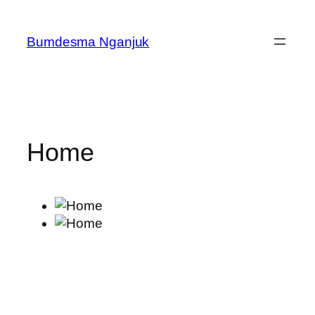
Skip
to
Bumdesma Nganjuk
content
Home