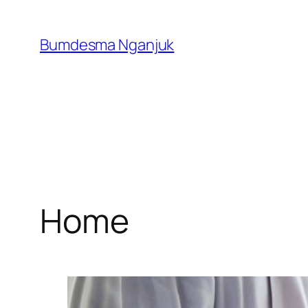
Skip
to
Bumdesma Nganjuk
content
Home