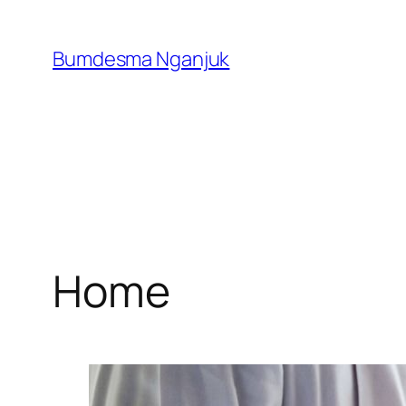
Skip
to
Bumdesma Nganjuk
content
Home